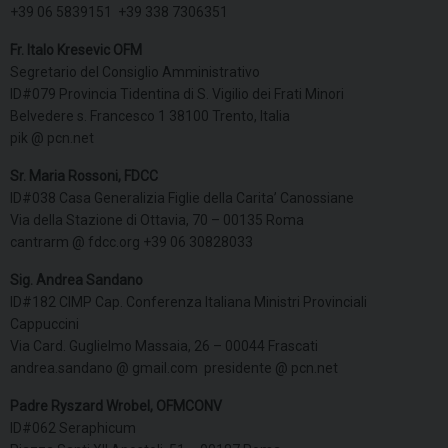
+39 06 5839151 +39 338 7306351
Fr. Italo Kresevic OFM
Segretario del Consiglio Amministrativo
ID#079 Provincia Tidentina di S. Vigilio dei Frati Minori
Belvedere s. Francesco 1 38100 Trento, Italia
pik @ pcn.net
Sr. Maria Rossoni, FDCC
ID#038 Casa Generalizia Figlie della Carita’ Canossiane
Via della Stazione di Ottavia, 70 – 00135 Roma
cantrarm @ fdcc.org +39 06 30828033
Sig. Andrea Sandano
ID#182 CIMP Cap. Conferenza Italiana Ministri Provinciali
Cappuccini
Via Card. Guglielmo Massaia, 26 – 00044 Frascati
andrea.sandano @ gmail.com presidente @ pcn.net
Padre Ryszard Wrobel, OFMCONV
ID#062 Seraphicum