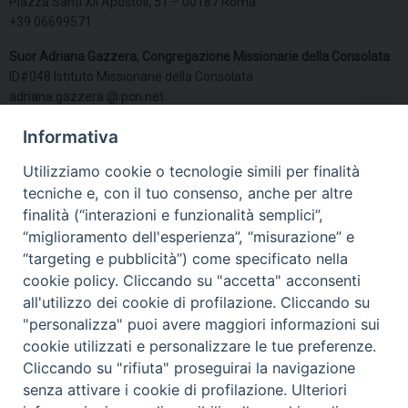
Piazza Santi XII Apostoli, 51 – 00187 Roma
+39 06699571
Suor Adriana Gazzera, Congregazione Missionarie della Consolata
ID#048 Istituto Missionarie della Consolata
adriana.gazzera @ pcn.net
Suor Gloria Verza, Congregazione Piccole Ancelle del Sacro Cuore
Informativa
ID#162 Congregazione Piccole Ancelle del Sacro Cuore
Utilizziamo cookie o tecnologie simili per finalità
Via Pineta Sacchetti, 157 00168 Roma, Italia
tecniche e, con il tuo consenso, anche per altre
verza1954 @ yahoo.it
finalità (“interazioni e funzionalità semplici”,
“miglioramento dell'esperienza”, “misurazione” e
“targeting e pubblicità”) come specificato nella
CONOSCERE PCN
cookie policy. Cliccando su "accetta" acconsenti
all'utilizzo dei cookie di profilazione. Cliccando su
Obiettivi
"personalizza" puoi avere maggiori informazioni sui
cookie utilizzati e personalizzare le tue preferenze.
Lo statuto
Cliccando su "rifiuta" proseguirai la navigazione
Elenco associati
senza attivare i cookie di profilazione. Ulteriori