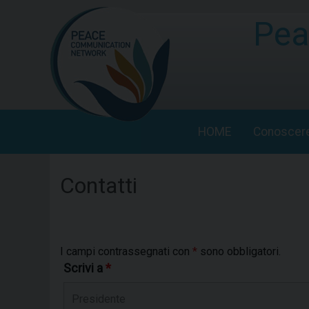
Skip
to
Pea
content
HOME
Conoscer
Contatti
I campi contrassegnati con
*
sono obbligatori.
Scrivi a
*