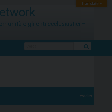
Translate »
etwork
 comunità e gli enti ecclesiastici –
Cerca
credits